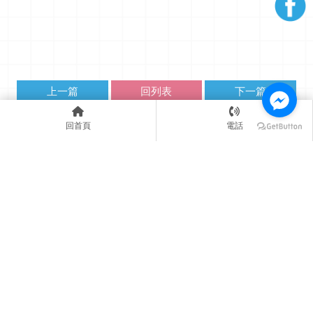
上一篇
回列表
下一篇
回首頁
電話
04-24735563
台中市南屯區大墩二街224號
關於我們
課程介紹
教學成果
教室資訊
聯絡我們
寫作班
台中寫作班
南屯寫作班
作文補習班
台中作文補習班