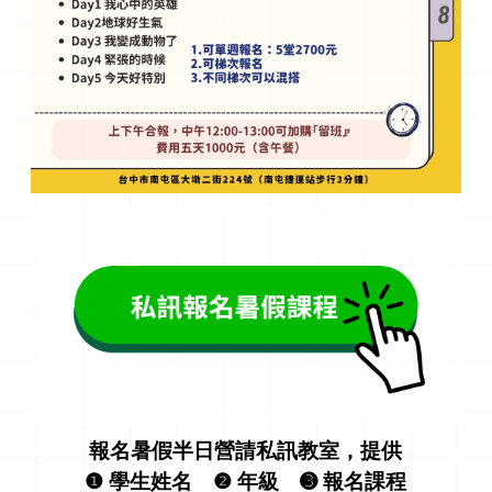
報名暑假半日營請私訊教室，提供
❶ 學生姓名 ❷ 年級 ➌ 報名課程